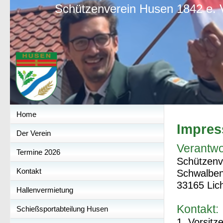
Schützenverein Husen 1842 e. 
Home
Impre
Der Verein
Verantwor
Termine 2026
Schützenv
Kontakt
Schwalben
33165 Lic
Hallenvermietung
Kontakt:
Schießsportabteilung Husen
1. Vorsitz